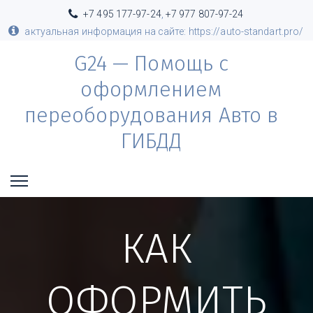
+7 495 177-97-24
,
+7 977 807-97-24
актуальная информация на сайте: https://auto-standart.pro/
G24 — Помощь с
оформлением
переоборудования Авто в
ГИБДД
КАК
ОФОРМИТЬ