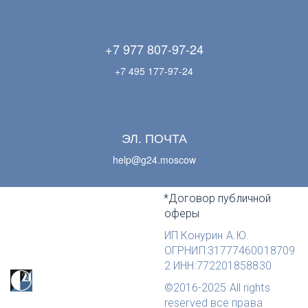
+7 977 807-97-24
+7 495 177-97-24
ЭЛ. ПОЧТА
help@g24.moscow
*Договор публичной 
оферы
ИП Конурин А.Ю. 
ОГРНИП:31777460018709
2 ИНН:772201858830
©2016-2025 All rights 
reserved все права 