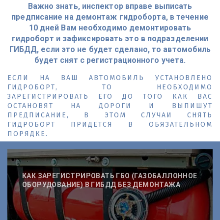
Важно знать, инспектор вправе выписать
предписание на демонтаж гидроборта, в течение
10 дней Вам необходимо демонтировать
гидроборт и зафиксировать это в подразделении
ГИБДД, если это не будет сделано, то автомобиль
будет снят с регистрационного учета.
ЕСЛИ НА ВАШ АВТОМОБИЛЬ УСТАНОВЛЕНО
ГИДРОБОРТ, ТО НЕОБХОДИМО
ЗАРЕГИСТРИРОВАТЬ ЕГО ДО ТОГО КАК ВАС
ОСТАНОВЯТ НА ДОРОГИ И ВЫПИШУТ
ПРЕДПИСАНИЕ, В ЭТОМ СЛУЧАИ СНЯТЬ
ГИДРОБОРТ ПРИДЕТСЯ В ОБЯЗАТЕЛЬНОМ
ПОРЯДКЕ.
КАК ЗАРЕГИСТРИРОВАТЬ ГБО (ГАЗОБАЛЛОННОЕ
ОБОРУДОВАНИЕ) В ГИБДД БЕЗ ДЕМОНТАЖА