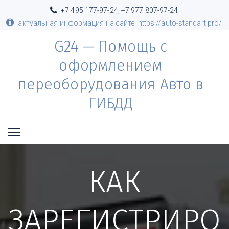
+7 495 177-97-24
,
+7 977 807-97-24
актуальная информация на сайте: https://auto-standart.pro/
G24 — Помощь с
оформлением
переоборудования Авто в
ГИБДД
КАК
ЗАРЕГИСТРИРО