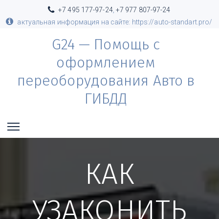
+7 495 177-97-24
,
+7 977 807-97-24
актуальная информация на сайте: https://auto-standart.pro/
G24 — Помощь с
оформлением
переоборудования Авто в
ГИБДД
КАК
УЗАКОНИТЬ