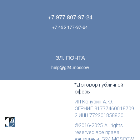
+7 977 807-97-24
+7 495 177-97-24
ЭЛ. ПОЧТА
help@g24.moscow
*Договор публичной 
оферы
ИП Конурин А.Ю. 
ОГРНИП:31777460018709
2 ИНН:772201858830
©2016-2025 All rights 
reserved все права 
защищены  G24.MOSCOW